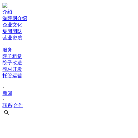
介绍
淘院网介绍
企业文化
集团团队
营业资质
·
服务
院子租赁
院子改造
整村开发
托管运营
·
新闻
·
联系|合作