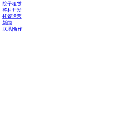
院子租赁
整村开发
托管运营
新闻
联系|合作